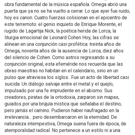
obra fundamental de la música española. Omega abrió una
puerta que ya no se ha vuelto a cerrar. Lo que ayer fue ruido,
hoy es canon. Cuatro fuerzas colisionan en el epicentro de
este terremoto: el genio inquieto de Enrique Morente, el
rugido de Lagartija Nick, la poética herida de Lorca, la
liturgia emocional de Leonard Cohen Hoy, las cifras se
alinean en una conjunción casi profética: treinta años de
Omega, noventa años de la ausencia de Lorca, diez años
del silencio de Cohen. Como astros regresando a su
conjunción original, esta efeméride nos recuerda que las
obras maestras no habitan en el calendario, sino en un
pulso que atraviesa los siglos.. Fue un acto de libertad casi
suicida. Un diálogo salvaje entre el metal y el quejío,
impulsado por una fe imprudente en el abismo. Sus
creadores, piratas de la ortodoxia, zarparon sin mapas,
guiados por una brújula mística que señalaba el destino,
pero jamás el camino. Pudieron haber naufragado en la
irrelevancia… pero desembarcaron en la eternidad. De
naturaleza intempestiva, Omega suena fuera de época, de
atemporalidad radical. No pertenece a un estilo ni a una