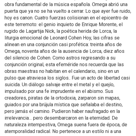
obra fundamental de la música española. Omega abrió una
puerta que ya no se ha vuelto a cerrar. Lo que ayer fue ruido,
hoy es canon. Cuatro fuerzas colisionan en el epicentro de
este terremoto: el genio inquieto de Enrique Morente, el
rugido de Lagartija Nick, la poética herida de Lorca, la
liturgia emocional de Leonard Cohen Hoy, las cifras se
alinean en una conjunción casi profética: treinta años de
Omega, noventa años de la ausencia de Lorca, diez años
del silencio de Cohen. Como astros regresando a su
conjunción original, esta efeméride nos recuerda que las
obras maestras no habitan en el calendario, sino en un
pulso que atraviesa los siglos.. Fue un acto de libertad casi
suicida. Un diálogo salvaje entre el metal y el quejío,
impulsado por una fe imprudente en el abismo. Sus
creadores, piratas de la ortodoxia, zarparon sin mapas,
guiados por una brújula mística que señalaba el destino,
pero jamás el camino. Pudieron haber naufragado en la
irrelevancia… pero desembarcaron en la eternidad. De
naturaleza intempestiva, Omega suena fuera de época, de
atemporalidad radical. No pertenece a un estilo ni a una